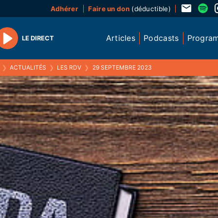
Adhérer
Faire un don
(déductible)
Articles
Podcasts
Progra
LE DIRECT
Play
❯
ACTUALITÉS
❯
LES RDV
❯
29 SEPTEMBRE 2023