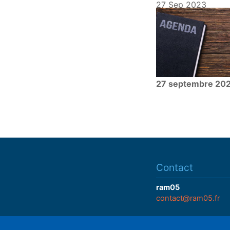
27 Sep 2023
27 septembre 20
Contact
ram05
contact@ram05.fr
• "La Manutention"