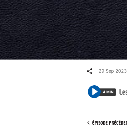
Partager
29 Sep 2023
Le
4 MIN
P
l
a
y
ÉPISODE PRÉCÉDE