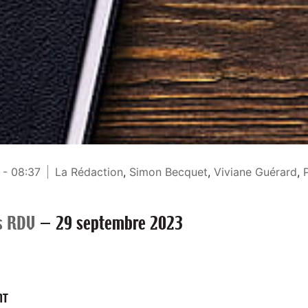
 - 08:37
La Rédaction
,
Simon Becquet
,
Viviane Guérard
,
s RDV
—
29 septembre 2023
NT