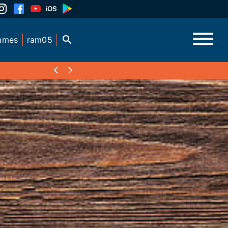
mmes
ram05