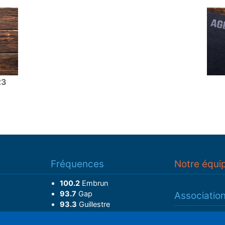
23
Fréquences
Notre équi
100.2
Embrun
93.7
Gap
Associatio
93.3
Guillestre
Adhérer