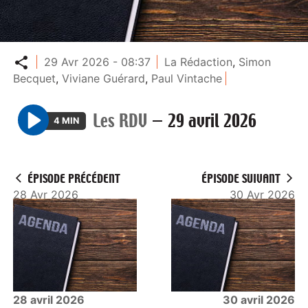
Partager
29 Avr 2026 - 08:37
La Rédaction
,
Simon
Becquet
,
Viviane Guérard
,
Paul Vintache
Les RDV
—
29 avril 2026
4 MIN
P
l
a
ÉPISODE PRÉCÉDENT
ÉPISODE SUIVANT
y
28 Avr 2026
30 Avr 2026
28 avril 2026
30 avril 2026