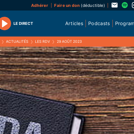
Adhérer
Faire un don
(déductible)
Articles
Podcasts
Progra
LE DIRECT
Play
❯
ACTUALITÉS
❯
LES RDV
❯
29 AOÛT 2023