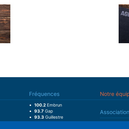
Fréquences
Notre équi
100.2
Embrun
93.7
Gap
Associatio
93.3
Guillestre
Adhérer