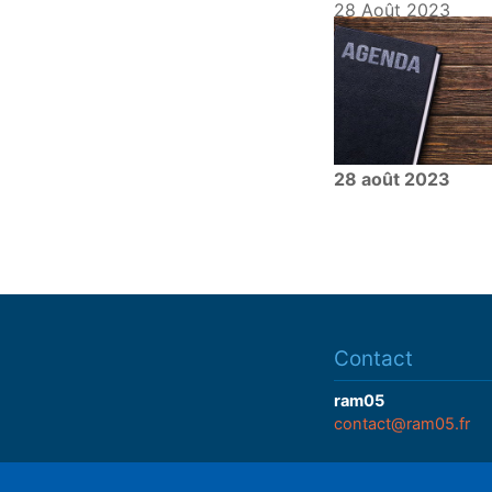
28 Août 2023
28 août 2023
Contact
ram05
contact@ram05.fr
• "La Manutention"