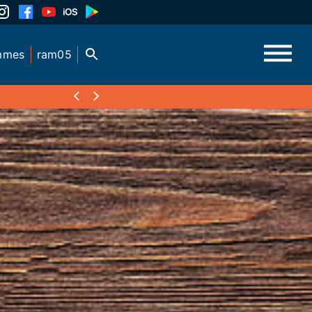
mmes
ram05