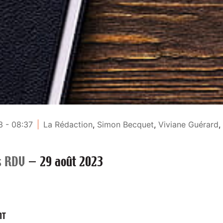
 - 08:37
La Rédaction
,
Simon Becquet
,
Viviane Guérard
,
s RDV
—
29 août 2023
NT