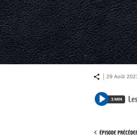
Partager
29 Août 2023
Le
3 MIN
P
l
a
y
ÉPISODE PRÉCÉDE