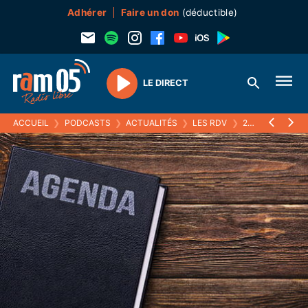
Adhérer
Faire un don
(déductible)
LE DIRECT
Play
ACCUEIL
❯
PODCASTS
❯
ACTUALITÉS
❯
LES RDV
❯
28 AVRIL 2022