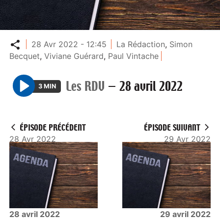
Partager
28 Avr 2022 - 12:45
La Rédaction
,
Simon
Becquet
,
Viviane Guérard
,
Paul Vintache
Les RDV
—
28 avril 2022
3 MIN
P
l
a
ÉPISODE PRÉCÉDENT
ÉPISODE SUIVANT
y
28 Avr 2022
29 Avr 2022
28 avril 2022
29 avril 2022