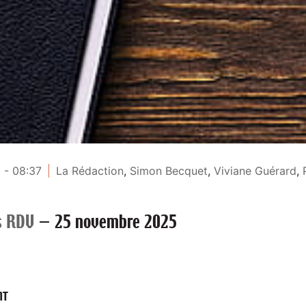
 - 08:37
La Rédaction
,
Simon Becquet
,
Viviane Guérard
,
s RDV
—
25 novembre 2025
NT