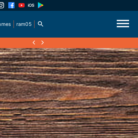
mmes
ram05