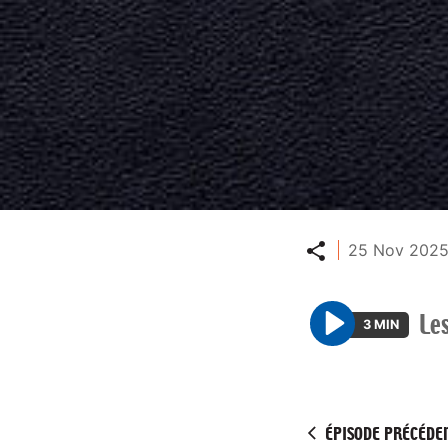
Partager
25 Nov 2025
Le
3 MIN
P
l
a
y
ÉPISODE PRÉCÉDE