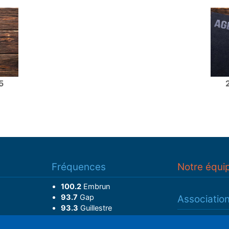
5
Fréquences
Notre équi
100.2
Embrun
93.7
Gap
Associatio
93.3
Guillestre
Adhérer