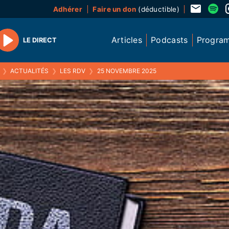
Adhérer
Faire un don
(déductible)
Articles
Podcasts
Progra
LE DIRECT
Play
❯
ACTUALITÉS
❯
LES RDV
❯
25 NOVEMBRE 2025