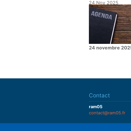
24 Nov 2025
24 novembre 202
Contact
ram05
contact@ram05.fr
• "La Manutention"