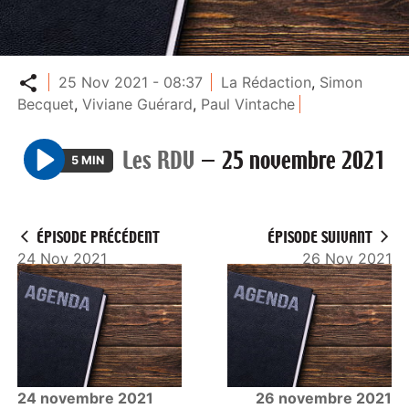
Partager
25 Nov 2021 - 08:37
La Rédaction
,
Simon
Becquet
,
Viviane Guérard
,
Paul Vintache
Les RDV
—
25 novembre 2021
5 MIN
P
l
a
ÉPISODE PRÉCÉDENT
ÉPISODE SUIVANT
y
24 Nov 2021
26 Nov 2021
24 novembre 2021
26 novembre 2021