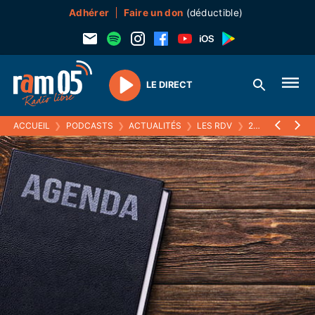
Adhérer
Faire un don
(déductible)
LE DIRECT
Play
ACCUEIL
❯
PODCASTS
❯
ACTUALITÉS
❯
LES RDV
❯
25 NOVEMBRE 2021