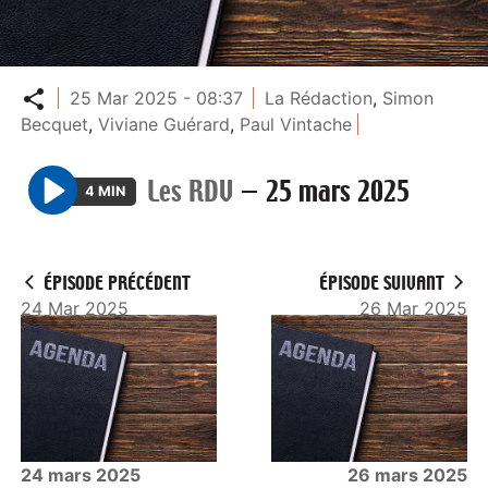
Partager
25 Mar 2025 - 08:37
La Rédaction
,
Simon
Becquet
,
Viviane Guérard
,
Paul Vintache
Les RDV
—
25 mars 2025
4 MIN
P
l
a
ÉPISODE PRÉCÉDENT
ÉPISODE SUIVANT
y
24 Mar 2025
26 Mar 2025
24 mars 2025
26 mars 2025