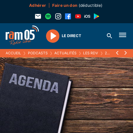
Adhérer
Faire un don
(déductible)
LE DIRECT
Play
ACCUEIL
❯
PODCASTS
❯
ACTUALITÉS
❯
LES RDV
❯
25 MARS 2025