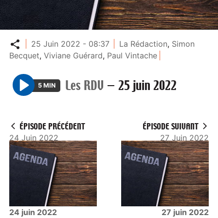
Partager
25 Juin 2022 - 08:37
La Rédaction
,
Simon
Becquet
,
Viviane Guérard
,
Paul Vintache
Les RDV
—
25 juin 2022
5 MIN
P
l
a
ÉPISODE PRÉCÉDENT
ÉPISODE SUIVANT
y
24 Juin 2022
27 Juin 2022
24 juin 2022
27 juin 2022