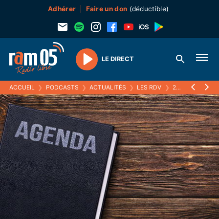
Adhérer
Faire un don
(déductible)
LE DIRECT
Play
ACCUEIL
❯
PODCASTS
❯
ACTUALITÉS
❯
LES RDV
❯
25 JUIN 2022