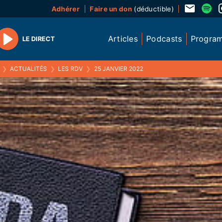
Adhérer
Faire un don
(déductible)
Articles
Podcasts
Progra
LE DIRECT
Play
❯
ACTUALITÉS
❯
LES RDV
❯
25 JANVIER 2022