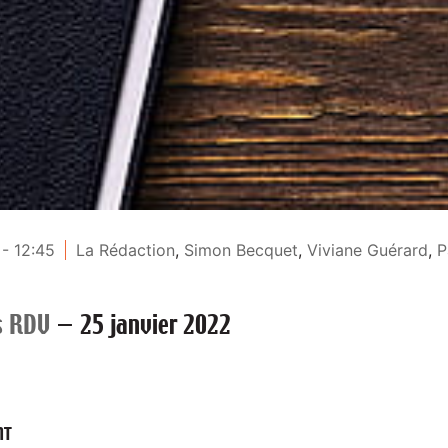
- 12:45
La Rédaction
,
Simon Becquet
,
Viviane Guérard
,
P
s RDV
—
25 janvier 2022
NT