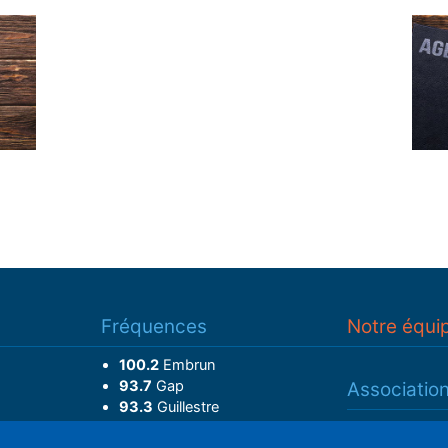
Fréquences
Notre équi
100.2
Embrun
93.7
Gap
Associatio
93.3
Guillestre
Adhérer