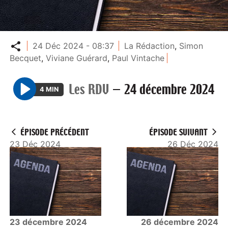
Partager
24 Déc 2024 - 08:37
La Rédaction
,
Simon
Becquet
,
Viviane Guérard
,
Paul Vintache
Les RDV
—
24 décembre 2024
4 MIN
P
l
a
ÉPISODE PRÉCÉDENT
ÉPISODE SUIVANT
y
23 Déc 2024
26 Déc 2024
23 décembre 2024
26 décembre 2024