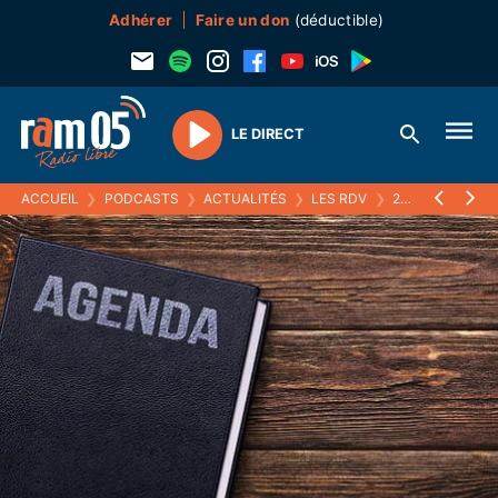
Adhérer
Faire un don
(déductible)
LE DIRECT
Play
ACCUEIL
❯
PODCASTS
❯
ACTUALITÉS
❯
LES RDV
❯
24 DÉCEMBRE 2024