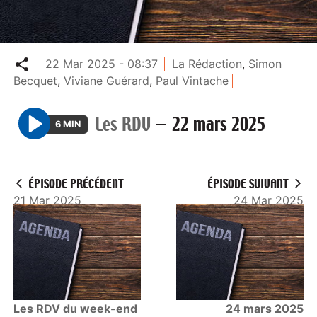
Partager
22 Mar 2025 - 08:37
La Rédaction
,
Simon
Becquet
,
Viviane Guérard
,
Paul Vintache
Les RDV
—
22 mars 2025
6 MIN
P
l
a
ÉPISODE PRÉCÉDENT
ÉPISODE SUIVANT
y
21 Mar 2025
24 Mar 2025
Les RDV du week-end
24 mars 2025