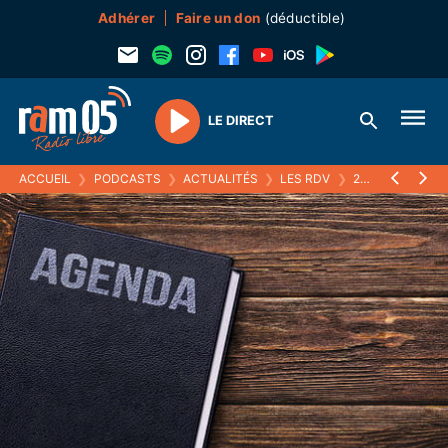
Adhérer
Faire un don
(déductible)
LE DIRECT
Play
ACCUEIL
❯
PODCASTS
❯
ACTUALITÉS
❯
LES RDV
❯
22 MARS 2025