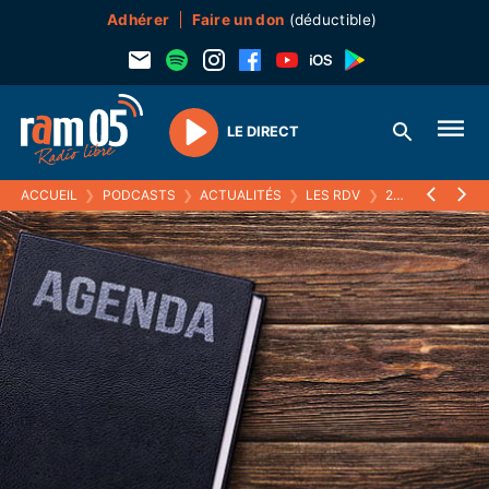
Adhérer
Faire un don
(déductible)
LE DIRECT
Play
ACCUEIL
❯
PODCASTS
❯
ACTUALITÉS
❯
LES RDV
❯
20 SEPTEMBRE 2024