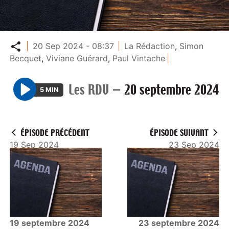
Partager
20 Sep 2024 - 08:37
La Rédaction
,
Simon
Becquet
,
Viviane Guérard
,
Paul Vintache
Les RDV
—
20 septembre 2024
5 MIN
P
l
a
ÉPISODE PRÉCÉDENT
ÉPISODE SUIVANT
y
19 Sep 2024
23 Sep 2024
19 septembre 2024
23 septembre 2024