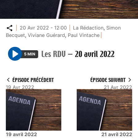
Partager
20 Avr 2022 - 12:00
La Rédaction
,
Simon
Becquet
,
Viviane Guérard
,
Paul Vintache
Les RDV
—
20 avril 2022
5 MIN
P
l
a
ÉPISODE PRÉCÉDENT
ÉPISODE SUIVANT
y
19 Avr 2022
21 Avr 2022
19 avril 2022
21 avril 2022