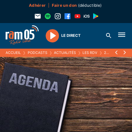
Adhérer
Faire un don
(déductible)
LE DIRECT
Play
ACCUEIL
❯
PODCASTS
❯
ACTUALITÉS
❯
LES RDV
❯
20 AVRIL 2022