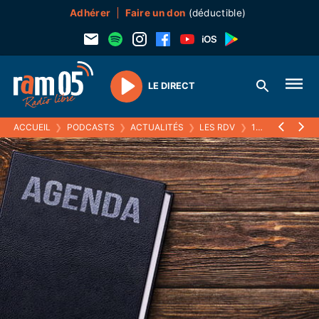
Adhérer
Faire un don
(déductible)
LE DIRECT
Play
ACCUEIL
❯
PODCASTS
❯
ACTUALITÉS
❯
LES RDV
❯
19 JUILLET 2022