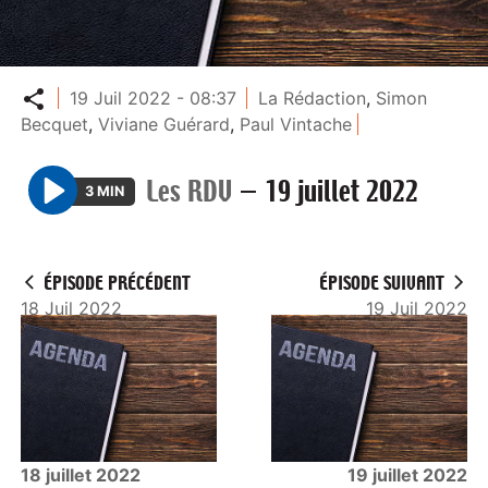
Partager
19 Juil 2022 - 08:37
La Rédaction
,
Simon
Becquet
,
Viviane Guérard
,
Paul Vintache
Les RDV
—
19 juillet 2022
3 MIN
P
l
a
ÉPISODE PRÉCÉDENT
ÉPISODE SUIVANT
y
18 Juil 2022
19 Juil 2022
18 juillet 2022
19 juillet 2022