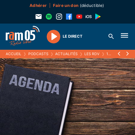
Adhérer
Faire un don
(déductible)
LE DIRECT
Play
ACCUEIL
❯
PODCASTS
❯
ACTUALITÉS
❯
LES RDV
❯
17 OCTOBRE 2024