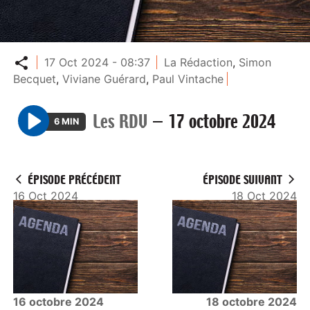
Partager
17 Oct 2024 - 08:37
La Rédaction
,
Simon
Becquet
,
Viviane Guérard
,
Paul Vintache
Les RDV
—
17 octobre 2024
6 MIN
P
l
a
ÉPISODE PRÉCÉDENT
ÉPISODE SUIVANT
y
16 Oct 2024
18 Oct 2024
16 octobre 2024
18 octobre 2024