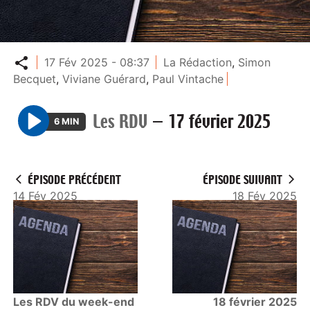
Partager
17 Fév 2025 - 08:37
La Rédaction
,
Simon
Becquet
,
Viviane Guérard
,
Paul Vintache
Les RDV
—
17 février 2025
6 MIN
P
l
a
ÉPISODE PRÉCÉDENT
ÉPISODE SUIVANT
y
14 Fév 2025
18 Fév 2025
Les RDV du week-end
18 février 2025