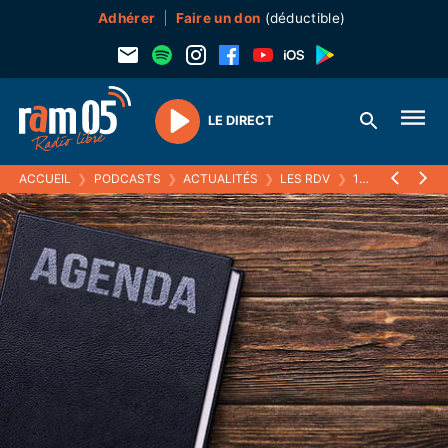
Adhérer
Faire un don
(déductible)
LE DIRECT
Play
ACCUEIL
❯
PODCASTS
❯
ACTUALITÉS
❯
LES RDV
❯
17 FÉVRIER 2025