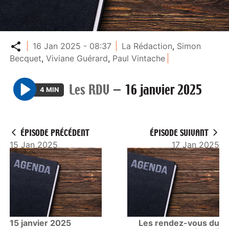
Partager
16 Jan 2025 - 08:37
La Rédaction
,
Simon
Becquet
,
Viviane Guérard
,
Paul Vintache
Les RDV
—
16 janvier 2025
4 MIN
P
l
a
ÉPISODE PRÉCÉDENT
ÉPISODE SUIVANT
y
15 Jan 2025
17 Jan 2025
15 janvier 2025
Les rendez-vous du