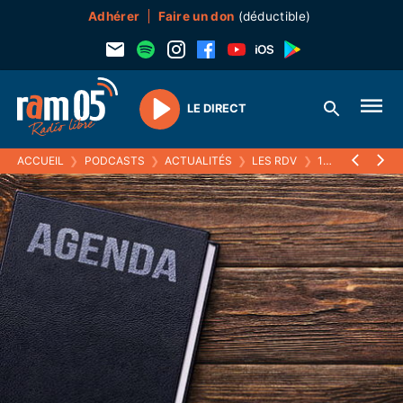
Adhérer
Faire un don
(déductible)
LE DIRECT
Play
ACCUEIL
❯
PODCASTS
❯
ACTUALITÉS
❯
LES RDV
❯
16 JANVIER 2025