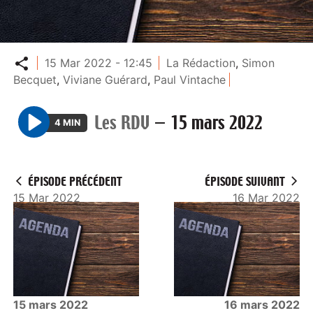
Partager
15 Mar 2022 - 12:45
La Rédaction
,
Simon
Becquet
,
Viviane Guérard
,
Paul Vintache
Les RDV
—
15 mars 2022
4 MIN
P
l
a
ÉPISODE PRÉCÉDENT
ÉPISODE SUIVANT
y
15 Mar 2022
16 Mar 2022
15 mars 2022
16 mars 2022