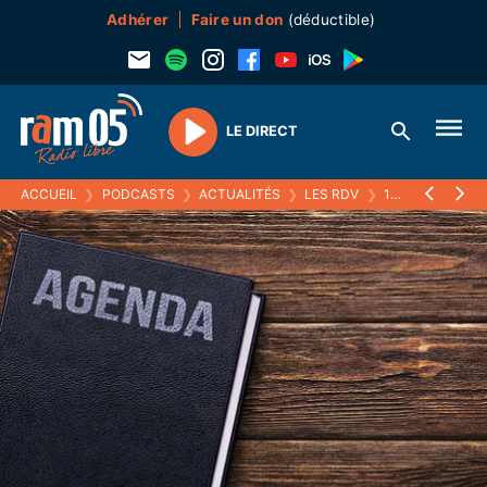
Adhérer
Faire un don
(déductible)
LE DIRECT
Play
ACCUEIL
❯
PODCASTS
❯
ACTUALITÉS
❯
LES RDV
❯
15 MARS 2022