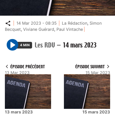
Partager
14 Mar 2023 - 08:35
La Rédaction
,
Simon
Becquet
,
Viviane Guérard
,
Paul Vintache
Les RDV
—
14 mars 2023
4 MIN
P
l
a
ÉPISODE PRÉCÉDENT
ÉPISODE SUIVANT
y
13 Mar 2023
15 Mar 2023
13 mars 2023
15 mars 2023