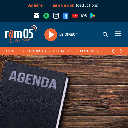
Adhérer
Faire un don
(déductible)
LE DIRECT
Play
ACCUEIL
❯
PODCASTS
❯
ACTUALITÉS
❯
LES RDV
❯
14 MARS 2023