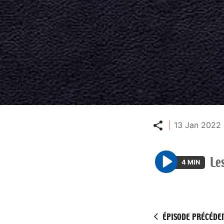
Partager
13 Jan 2022 
Le
4 MIN
P
l
a
y
ÉPISODE PRÉCÉDE