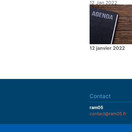
12 Jan 2022
12 janvier 2022
Contact
ram05
contact@ram05.fr
• "La Manutention"