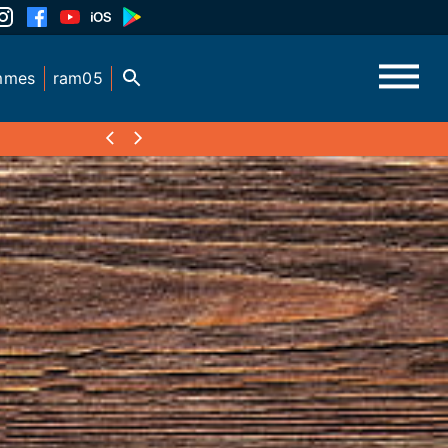
mmes
ram05