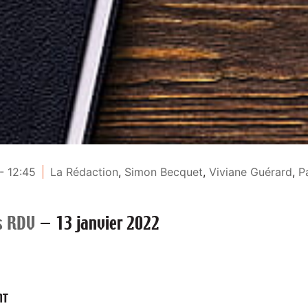
- 12:45
La Rédaction
,
Simon Becquet
,
Viviane Guérard
,
P
s RDV
—
13 janvier 2022
NT