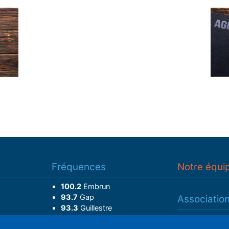
Fréquences
Notre équi
100.2
Embrun
93.7
Gap
Associatio
93.3
Guillestre
Adhérer