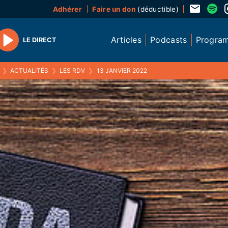
Adhérer
Faire un don
(déductible)
Articles
Podcasts
Progra
LE DIRECT
Play
❯
ACTUALITÉS
❯
LES RDV
❯
13 JANVIER 2022