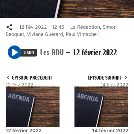
Partager
12 Fév 2022 - 12:45
La Rédaction
,
Simon
Becquet
,
Viviane Guérard
,
Paul Vintache
Les RDV
—
12 février 2022
5 MIN
P
l
a
ÉPISODE PRÉCÉDENT
ÉPISODE SUIVANT
y
12 Fév 2022
14 Fév 2022
12 février 2022
14 février 2022