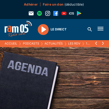
Adhérer
Faire un don
(déductible)
LE DIRECT
Play
ACCUEIL
❯
PODCASTS
❯
ACTUALITÉS
❯
LES RDV
❯
12 FÉVRIER 2022