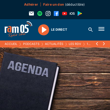
Adhérer
Faire un don
(déductible)
LE DIRECT
Play
ACCUEIL
❯
PODCASTS
❯
ACTUALITÉS
❯
LES RDV
❯
10 JUIN 2021