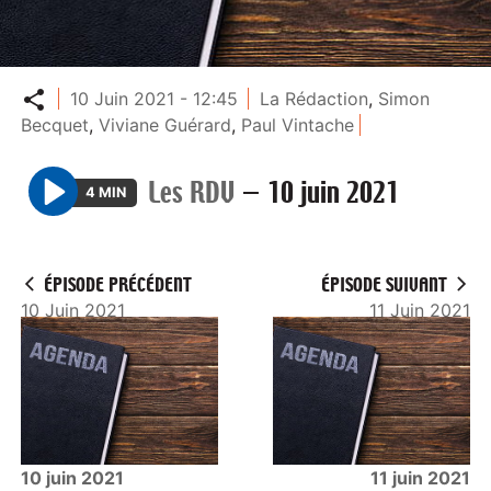
Partager
10 Juin 2021 - 12:45
La Rédaction
,
Simon
Becquet
,
Viviane Guérard
,
Paul Vintache
Les RDV
—
10 juin 2021
4 MIN
P
l
a
ÉPISODE PRÉCÉDENT
ÉPISODE SUIVANT
y
10 Juin 2021
11 Juin 2021
10 juin 2021
11 juin 2021