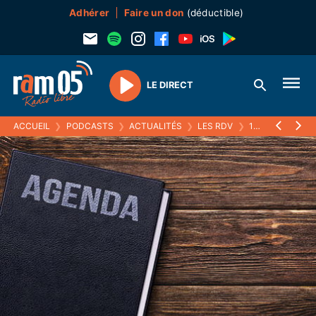
Adhérer
Faire un don
(déductible)
LE DIRECT
Play
ACCUEIL
❯
PODCASTS
❯
ACTUALITÉS
❯
LES RDV
❯
10 FÉVRIER 2022