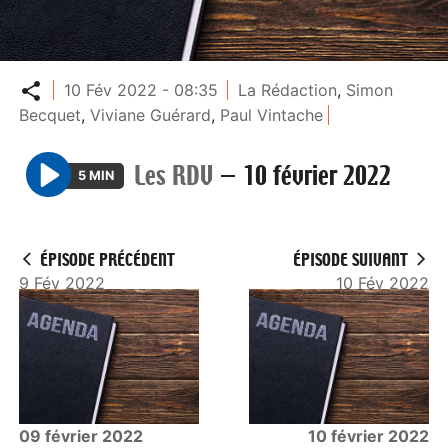
Partager
10 Fév 2022 - 08:35
La Rédaction
,
Simon
Becquet
,
Viviane Guérard
,
Paul Vintache
Les RDV
—
10 février 2022
5 MIN
P
l
a
ÉPISODE PRÉCÉDENT
ÉPISODE SUIVANT
y
9 Fév 2022
10 Fév 2022
09 février 2022
10 février 2022