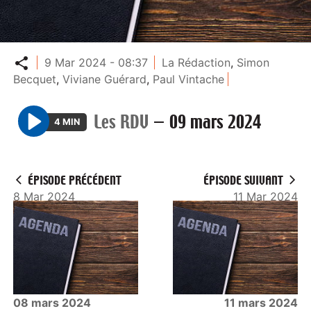
Partager
9 Mar 2024 - 08:37
La Rédaction
,
Simon
Becquet
,
Viviane Guérard
,
Paul Vintache
Les RDV
—
09 mars 2024
4 MIN
P
l
a
ÉPISODE PRÉCÉDENT
ÉPISODE SUIVANT
y
8 Mar 2024
11 Mar 2024
08 mars 2024
11 mars 2024