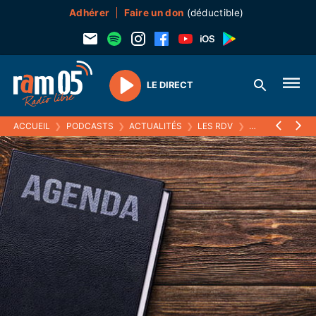
Adhérer
Faire un don
(déductible)
LE DIRECT
Play
ACCUEIL
❯
PODCASTS
❯
ACTUALITÉS
❯
LES RDV
❯
09 MARS 2024