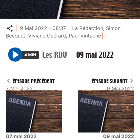
Partager
9 Mai 2022 - 08:37
La Rédaction
,
Simon
Becquet
,
Viviane Guérard
,
Paul Vintache
Les RDV
—
09 mai 2022
4 MIN
P
l
a
ÉPISODE PRÉCÉDENT
ÉPISODE SUIVANT
y
7 Mai 2022
9 Mai 2022
07 mai 2022
09 mai 2022