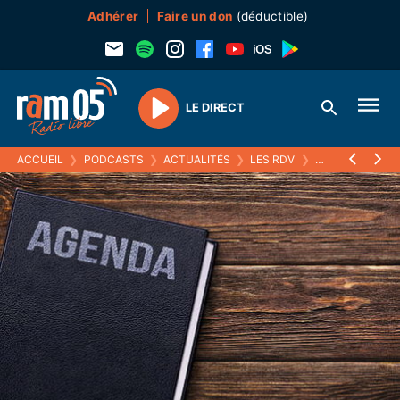
Adhérer
Faire un don
(déductible)
LE DIRECT
Play
ACCUEIL
❯
PODCASTS
❯
ACTUALITÉS
❯
LES RDV
❯
09 MAI 2022