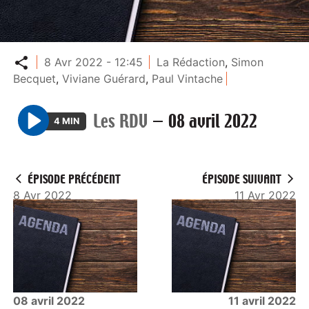
Partager
8 Avr 2022 - 12:45
La Rédaction
,
Simon
Becquet
,
Viviane Guérard
,
Paul Vintache
Les RDV
—
08 avril 2022
4 MIN
P
l
a
ÉPISODE PRÉCÉDENT
ÉPISODE SUIVANT
y
8 Avr 2022
11 Avr 2022
08 avril 2022
11 avril 2022