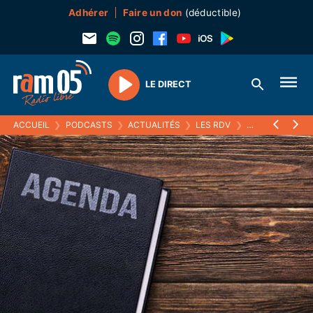
Adhérer
Faire un don
(déductible)
LE DIRECT
Play
ACCUEIL
❯
PODCASTS
❯
ACTUALITÉS
❯
LES RDV
❯
08 AVRIL 2022