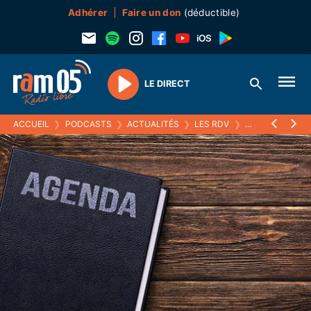
Adhérer
Faire un don
(déductible)
LE DIRECT
Play
ACCUEIL
❯
PODCASTS
❯
ACTUALITÉS
❯
LES RDV
❯
08 AOÛT 2024