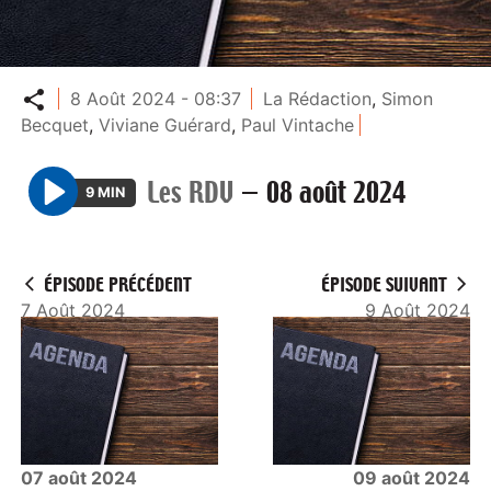
Partager
8 Août 2024 - 08:37
La Rédaction
,
Simon
Becquet
,
Viviane Guérard
,
Paul Vintache
Les RDV
—
08 août 2024
9 MIN
P
l
a
ÉPISODE PRÉCÉDENT
ÉPISODE SUIVANT
y
7 Août 2024
9 Août 2024
07 août 2024
09 août 2024