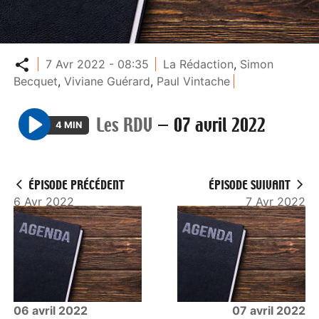
Partager
7 Avr 2022 - 08:35
La Rédaction
,
Simon
Becquet
,
Viviane Guérard
,
Paul Vintache
Les RDV
—
07 avril 2022
4 MIN
P
l
a
ÉPISODE PRÉCÉDENT
ÉPISODE SUIVANT
y
6 Avr 2022
7 Avr 2022
06 avril 2022
07 avril 2022