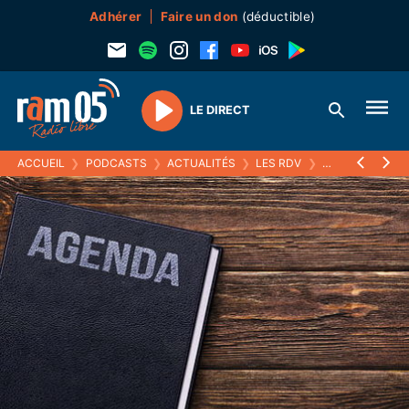
Adhérer
Faire un don
(déductible)
LE DIRECT
Play
ACCUEIL
❯
PODCASTS
❯
ACTUALITÉS
❯
LES RDV
❯
07 AVRIL 2022