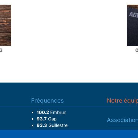
3
Fréquences
Notre équi
100.2
Embrun
93.7
Gap
Associatio
93.3
Guillestre
Adhérer