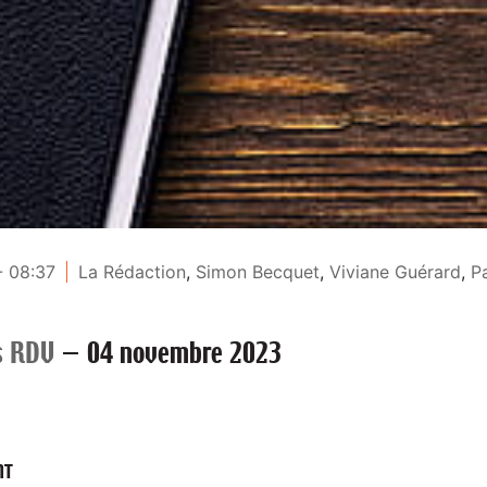
- 08:37
La Rédaction
,
Simon Becquet
,
Viviane Guérard
,
P
s RDV
—
04 novembre 2023
NT