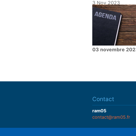
3 Nov 2023
03 novembre 202
Contact
ram05
contact@ram05.fr
• "La Manutention"