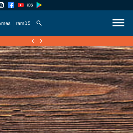
mmes
ram05