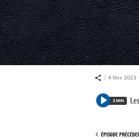
Partager
4 Nov 2023 
Le
3 MIN
P
l
a
y
ÉPISODE PRÉCÉDE