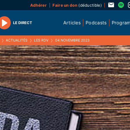
Adhérer
Faire un don
(déductible)
Articles
Podcasts
Progra
LE DIRECT
Play
❯
ACTUALITÉS
❯
LES RDV
❯
04 NOVEMBRE 2023