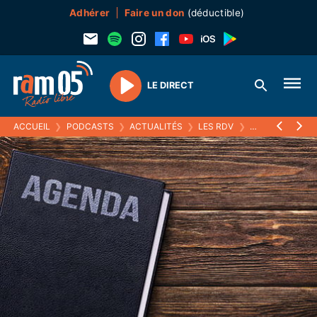
Adhérer
Faire un don
(déductible)
LE DIRECT
Play
ACCUEIL
❯
PODCASTS
❯
ACTUALITÉS
❯
LES RDV
❯
04 JUIN 2026