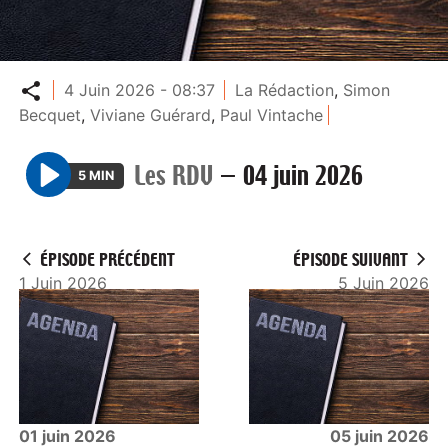
Partager
4 Juin 2026 - 08:37
La Rédaction
,
Simon
Becquet
,
Viviane Guérard
,
Paul Vintache
Les RDV
—
04 juin 2026
5 MIN
P
l
a
ÉPISODE PRÉCÉDENT
ÉPISODE SUIVANT
y
1 Juin 2026
5 Juin 2026
01 juin 2026
05 juin 2026