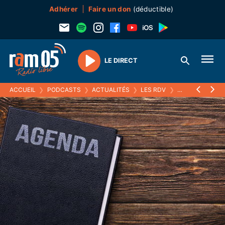
Adhérer
Faire un don
(déductible)
LE DIRECT
Play
ACCUEIL
❯
PODCASTS
❯
ACTUALITÉS
❯
LES RDV
❯
04 AVRIL 2022