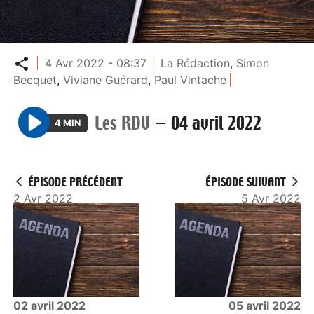
Partager
4 Avr 2022 - 08:37
La Rédaction
,
Simon
Becquet
,
Viviane Guérard
,
Paul Vintache
Les RDV
—
04 avril 2022
4 MIN
P
l
a
ÉPISODE PRÉCÉDENT
ÉPISODE SUIVANT
y
2 Avr 2022
5 Avr 2022
02 avril 2022
05 avril 2022