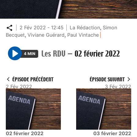
Partager
2 Fév 2022 - 12:45
La Rédaction
,
Simon
Becquet
,
Viviane Guérard
,
Paul Vintache
Les RDV
—
02 février 2022
4 MIN
P
l
a
ÉPISODE PRÉCÉDENT
ÉPISODE SUIVANT
y
2 Fév 2022
3 Fév 2022
02 février 2022
03 février 2022