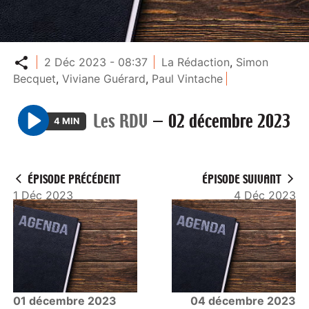
Partager
2 Déc 2023 - 08:37
La Rédaction
,
Simon
Becquet
,
Viviane Guérard
,
Paul Vintache
Les RDV
—
02 décembre 2023
4 MIN
P
l
a
ÉPISODE PRÉCÉDENT
ÉPISODE SUIVANT
y
1 Déc 2023
4 Déc 2023
01 décembre 2023
04 décembre 2023