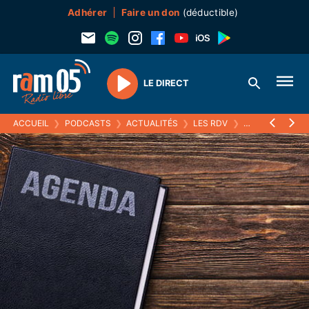
Adhérer
Faire un don
(déductible)
LE DIRECT
Play
ACCUEIL
❯
PODCASTS
❯
ACTUALITÉS
❯
LES RDV
❯
02 DÉCEMBRE 2