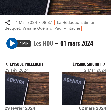
Partager
1 Mar 2024 - 08:37
La Rédaction
,
Simon
Becquet
,
Viviane Guérard
,
Paul Vintache
Les RDV
—
01 mars 2024
4 MIN
P
l
a
ÉPISODE PRÉCÉDENT
ÉPISODE SUIVANT
y
29 Fév 2024
2 Mar 2024
29 février 2024
02 mars 2024