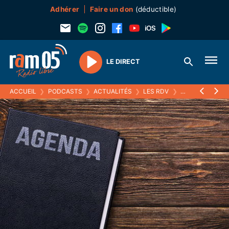
Adhérer
Faire un don
(déductible)
LE DIRECT
Play
ACCUEIL
❯
PODCASTS
❯
ACTUALITÉS
❯
LES RDV
❯
01 MARS 2024