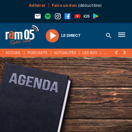
Adhérer
Faire un don
(déductible)
LE DIRECT
Play
ACCUEIL
❯
PODCASTS
❯
ACTUALITÉS
❯
LES RDV
❯
01 AVRIL 2022