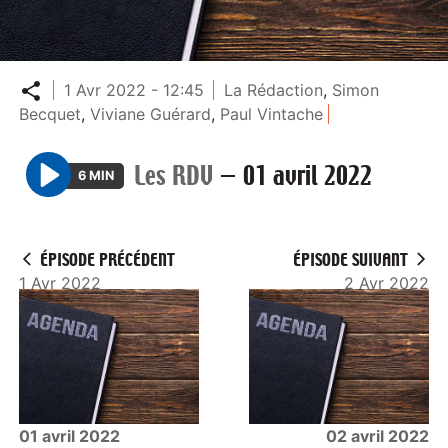
Partager
1 Avr 2022 - 12:45
La Rédaction
,
Simon
Becquet
,
Viviane Guérard
,
Paul Vintache
Les RDV
—
01 avril 2022
6 MIN
P
l
a
ÉPISODE PRÉCÉDENT
ÉPISODE SUIVANT
y
1 Avr 2022
2 Avr 2022
01 avril 2022
02 avril 2022