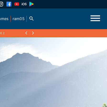
mmes
ram05
E 2