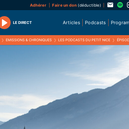
Adhérer
Faire un don
(déductible)
Articles
Podcasts
Progra
LE DIRECT
Play
❯
EMISSIONS & CHRONIQUES
❯
LES PODCASTS DU PETIT NICE
❯
ÉPISOD