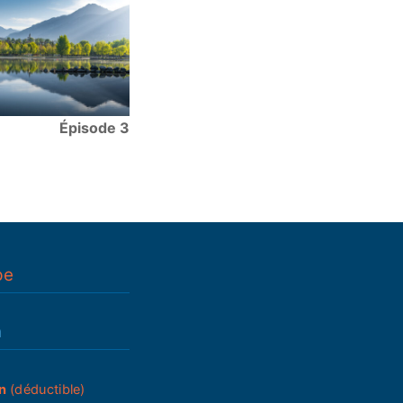
Épisode 3
pe
n
n
(déductible)