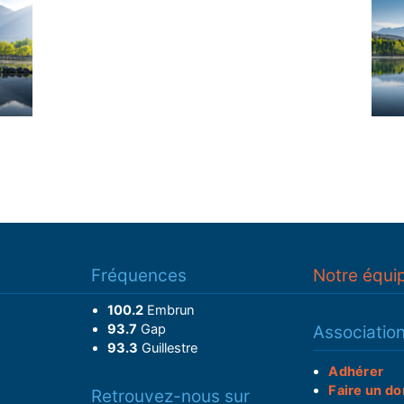
Fréquences
Notre équi
100.2
Embrun
93.7
Gap
Associatio
93.3
Guillestre
Adhérer
Faire un do
Retrouvez-nous sur