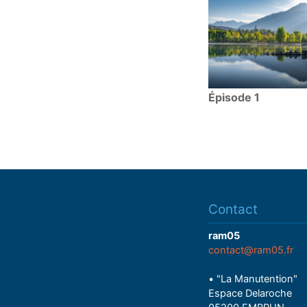
Épisode 1
Contact
ram05
contact@ram05.fr
• "La Manutention"
Espace Delaroche