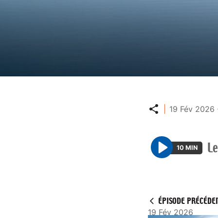
Partager
19 Fév 2026 
Le
10 MIN
P
l
a
y
ÉPISODE PRÉCÉDE
19 Fév 2026