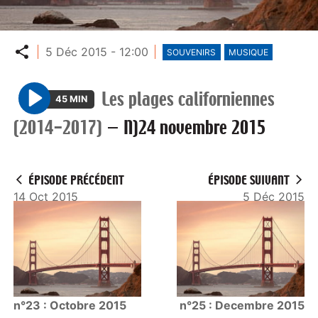
Partager
5 Déc 2015 - 12:00
SOUVENIRS
MUSIQUE
Les plages californiennes
45 MIN
P
(2014-2017)
—
N)24 novembre 2015
l
a
y
ÉPISODE PRÉCÉDENT
ÉPISODE SUIVANT
14 Oct 2015
5 Déc 2015
n°23 : Octobre 2015
n°25 : Decembre 2015