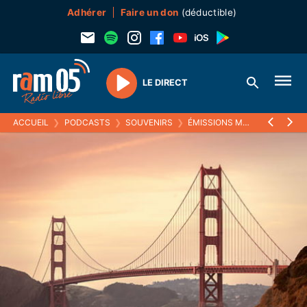
Adhérer
Faire un don
(déductible)
LE DIRECT
Play
ACCUEIL
❯
PODCASTS
❯
SOUVENIRS
❯
ÉMISSIONS MUSICALES (SOUVENIRS)