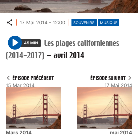
Partager
17 Mai 2014 - 12:00
SOUVENIRS
MUSIQUE
Les plages californiennes
45 MIN
P
(2014-2017)
—
avril 2014
l
a
y
ÉPISODE PRÉCÉDENT
ÉPISODE SUIVANT
15 Mar 2014
17 Mai 2014
Mars 2014
mai 2014