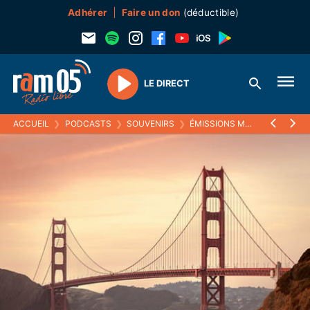
Adhérer
Faire un don
(déductible)
LE DIRECT
Play
ACCUEIL
❯
PODCASTS
❯
SOUVENIRS
❯
ÉMISSIONS MUSICALES (SOUVENIRS)