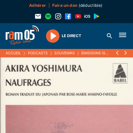
Adhérer
Faire un don
(déductible)
LE DIRECT
Play
ACCUEIL
❯
PODCASTS
❯
SOUVENIRS
❯
ÉMISSIONS (SOUVENIRS)
❯