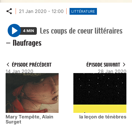
Partager
21 Jan 2020 - 12:00
LITTÉRATURE
Les coups de coeur littéraires
4 MIN
P
—
Naufrages
l
a
y
ÉPISODE PRÉCÉDENT
ÉPISODE SUIVANT
14 Jan 2020
28 Jan 2020
Mary Tempête, Alain
la leçon de ténèbres
Surget