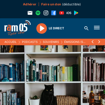
Adhérer
Faire un don
(déductible)
LE DIRECT
Play
ACCUEIL
❯
PODCASTS
❯
SOUVENIRS
❯
ÉMISSIONS (SOUVENIRS)
❯