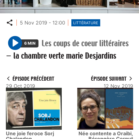
Partager
5 Nov 2019 - 12:00
LITTÉRATURE
Les coups de coeur littéraires
6 MIN
P
—
la chambre verte marie Desjardins
l
a
y
ÉPISODE PRÉCÉDENT
ÉPISODE SUIVANT
29 Oct 2019
12 Nov 2019
Une joie feroce Sorj
Née contente a Oraibi,
Chalandon
Bérengère Cornut