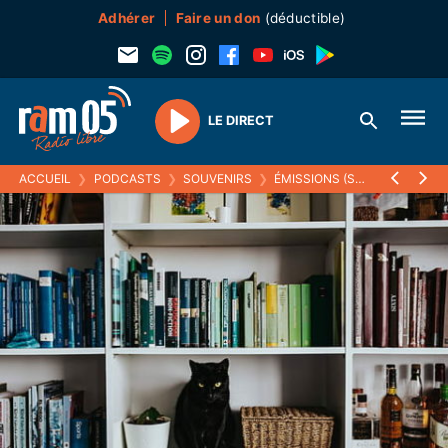
Adhérer
Faire un don
(déductible)
LE DIRECT
Play
ACCUEIL
❯
PODCASTS
❯
SOUVENIRS
❯
ÉMISSIONS (SOUVENIRS)
❯