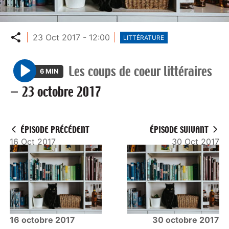
Partager
23 Oct 2017 - 12:00
LITTÉRATURE
Les coups de coeur littéraires
6 MIN
P
—
23 octobre 2017
l
a
y
ÉPISODE PRÉCÉDENT
ÉPISODE SUIVANT
16 Oct 2017
30 Oct 2017
16 octobre 2017
30 octobre 2017