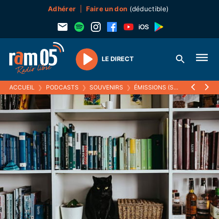
Adhérer
Faire un don
(déductible)
LE DIRECT
Play
ACCUEIL
❯
PODCASTS
❯
SOUVENIRS
❯
ÉMISSIONS (SOUVENIRS)
❯