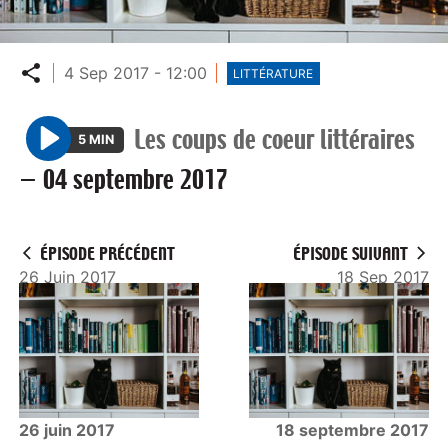
Partager
4 Sep 2017 - 12:00
LITTÉRATURE
Les coups de coeur littéraires
5 MIN
P
—
04 septembre 2017
l
a
y
ÉPISODE PRÉCÉDENT
ÉPISODE SUIVANT
26 Juin 2017
18 Sep 2017
26 juin 2017
18 septembre 2017