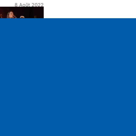
8 Août 2022
ettings
Mute
oëmi Waysfeld, "La
musique Yddish :
sique vivante d'un
monde disparu"
pe
n