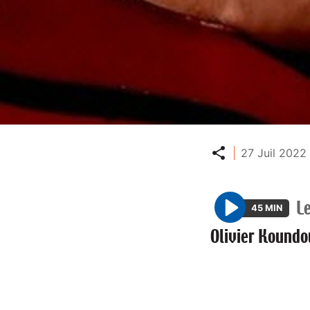
Partager
27 Juil 2022 
Le
45 MIN
P
Olivier Koundo
l
a
y