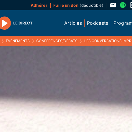
Adhérer
Faire un don
(déductible)
Articles
Podcasts
Progra
LE DIRECT
Play
❯
ÉVÉNEMENTS
❯
CONFÉRENCES/DÉBATS
❯
LES CONVERSATIONS IMPROMPTUES DU FEST