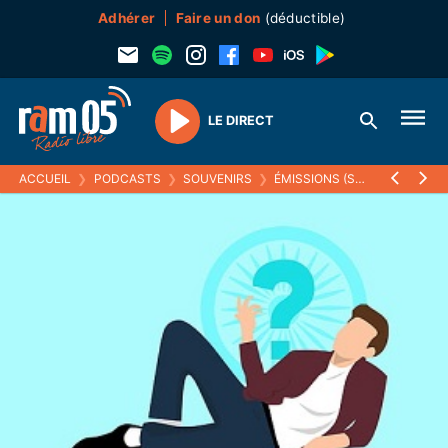
Adhérer
Faire un don
(déductible)
LE DIRECT
Play
ACCUEIL
❯
PODCASTS
❯
SOUVENIRS
❯
ÉMISSIONS (SOUVENIRS)
❯