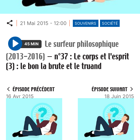
Partager
21 Mai 2015 - 12:00
SOUVENIRS
SOCIÉTÉ
Le surfeur philosophique
45 MIN
P
(2013-2016)
—
n°37 : Le corps et l'esprit
l
(3) : le bon la brute et le truand
a
y
ÉPISODE PRÉCÉDENT
ÉPISODE SUIVANT
16 Avr 2015
18 Juin 2015