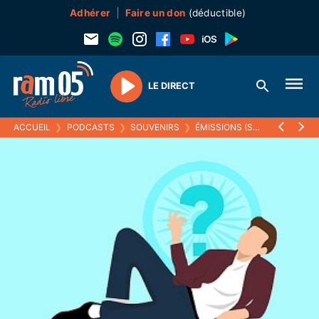
Adhérer
Faire un don
(déductible)
LE DIRECT
Play
ACCUEIL
❯
PODCASTS
❯
SOUVENIRS
❯
ÉMISSIONS (SOUVENIRS)
❯