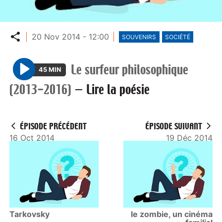
Partager
20 Nov 2014 - 12:00
SOUVENIRS
SOCIÉTÉ
Le surfeur philosophique
45 MIN
P
(2013-2016)
—
Lire la poésie
l
a
y
ÉPISODE PRÉCÉDENT
ÉPISODE SUIVANT
16 Oct 2014
19 Déc 2014
Tarkovsky
le zombie, un cinéma