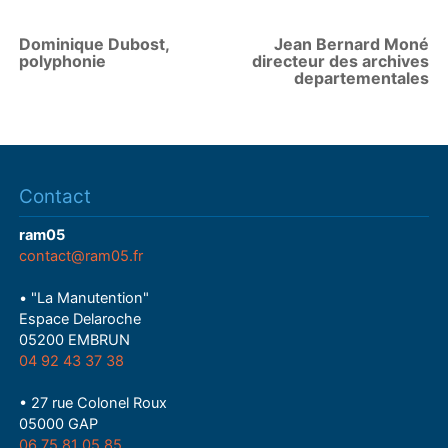
Dominique Dubost,
Jean Bernard Moné
polyphonie
directeur des archives
departementales
Contact
ram05
contact@ram05.fr
• "La Manutention"
Espace Delaroche
05200 EMBRUN
04 92 43 37 38
• 27 rue Colonel Roux
05000 GAP
06 75 81 05 85