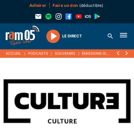
Adhérer
Faire un don
(déductible)
LE DIRECT
Play
ACCUEIL
❯
PODCASTS
❯
SOUVENIRS
❯
ÉMISSIONS (SOUVENIRS)
❯