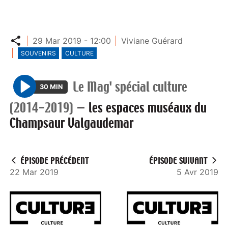
Partager
29 Mar 2019 - 12:00
Viviane Guérard
SOUVENIRS
CULTURE
Le Mag' spécial culture
30 MIN
P
(2014-2019)
—
les espaces muséaux du
l
Champsaur Valgaudemar
a
y
ÉPISODE PRÉCÉDENT
ÉPISODE SUIVANT
22 Mar 2019
5 Avr 2019