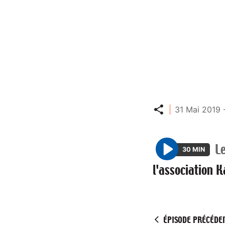
Partager
31 Mai 2019 
L
30 MIN
P
l'association 
l
a
y
ÉPISODE PRÉCÉDE