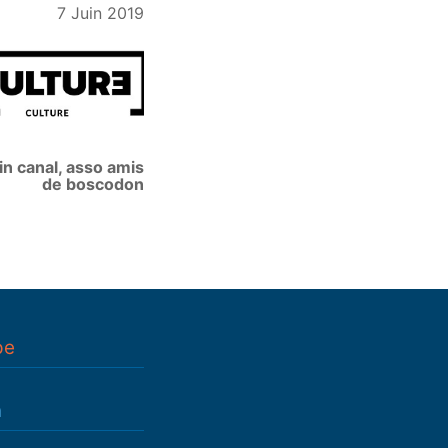
7 Juin 2019
in canal, asso amis
de boscodon
pe
n