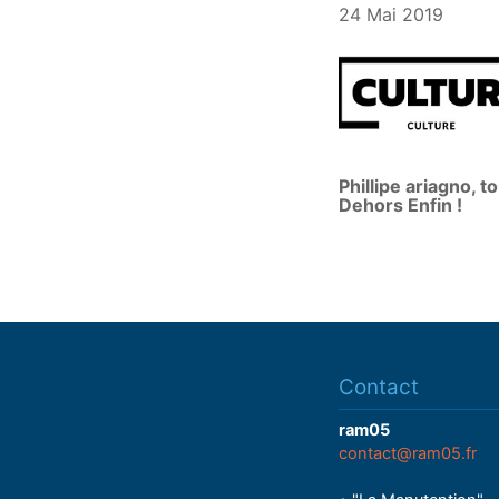
24 Mai 2019
Phillipe ariagno, t
Dehors Enfin !
Contact
ram05
contact@ram05.fr