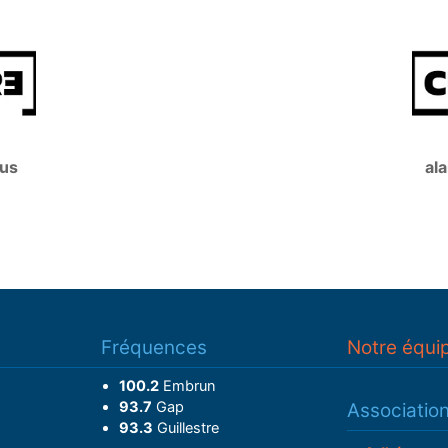
ous
ala
Fréquences
Notre équi
100.2
Embrun
93.7
Gap
Associatio
93.3
Guillestre