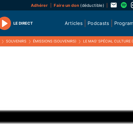
Adhérer
Faire un don
(déductible)
Articles
Podcasts
Progra
LE DIRECT
Play
❯
SOUVENIRS
❯
ÉMISSIONS (SOUVENIRS)
❯
LE MAG' SPÉCIAL CULTURE (