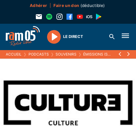
Adhérer
Faire un don
(déductible)
LE DIRECT
Play
ACCUEIL
❯
PODCASTS
❯
SOUVENIRS
❯
ÉMISSIONS (SOUVENIRS)
❯