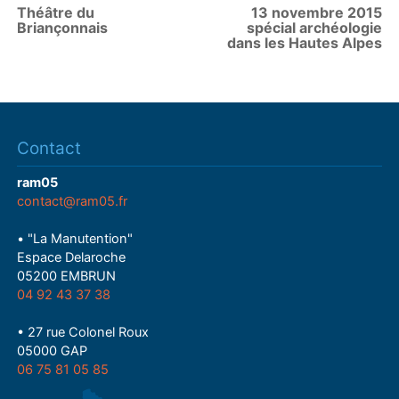
Théâtre du
13 novembre 2015
Briançonnais
spécial archéologie
dans les Hautes Alpes
Contact
ram05
contact@ram05.fr
• "La Manutention"
Espace Delaroche
05200 EMBRUN
04 92 43 37 38
• 27 rue Colonel Roux
05000 GAP
06 75 81 05 85