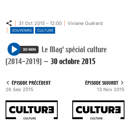
Partager
31 Oct 2015 - 12:00
Viviane Guérard
SOUVENIRS
CULTURE
Le Mag' spécial culture
30 MIN
P
(2014-2019)
—
30 octobre 2015
l
a
y
ÉPISODE PRÉCÉDENT
ÉPISODE SUIVANT
26 Sep 2015
13 Nov 2015