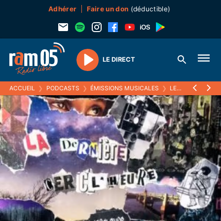
Adhérer
Faire un don
(déductible)
LE DIRECT
Play
ACCUEIL
❯
PODCASTS
❯
ÉMISSIONS MUSICALES
❯
LE RETOUR DU RAP FRANÇAIS