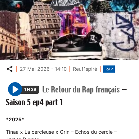
Partager
27 Mai 2026 - 14:10
Reuf1spiré
RAP
Le Retour du Rap français
—
1 H 39
P
Saison 5 ep4 part 1
l
a
y
*2025*
Tinaa x La cercleuse x Grin – Echos du cercle –