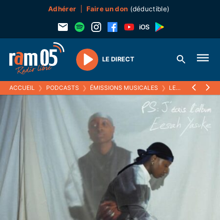
Adhérer
Faire un don
(déductible)
LE DIRECT
Play
ACCUEIL
❯
PODCASTS
❯
ÉMISSIONS MUSICALES
❯
LE RETOUR DU RAP FRANÇAIS